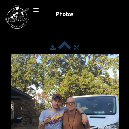
Photos
Accueil
Biographie
Lutherie
Leçon
Boutique
Press
Contact