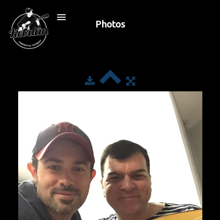
Photos
Accueil
Biographie
Lutherie
Leçon
Boutique
Press
Contact